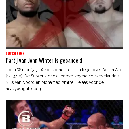
DUTCH NEWS
Partij van John Winter is gecanceld
.John Winter (5-3-0) zou komen te staan tegenover Adnan Alic
(14-37-0). De Servier stond al eerder tegenover Nederlanders
Nills van Noord en Mohamed Amine. Helaas voor de
heavyweight kreeg...