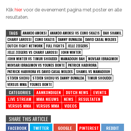
Klik
hier
voor de evenement pagina met poster en alle
resultaten.
TAGS
ANANDO AMOKSI
ANANDO AMOKSI VS CUNO SKAZIS
BAH SHAMIL
CHARIF LAROSSI
CUNO SKAZIS
DANNY BUWALDA
DAVID CASAL MOLDES
DUTCH FIGHT NETWORK
FULL FIGHTS
JELLE ZEEGERS
JELLE ZEEGERS VS CHARIF LAROSSI
JOHN WINTER
JOHN WINTER VS TIMUR SHOUDDI
MAMADOUH BAH
MOVSAR IBRAGIMOV
MOVSAR IBRAGIMOV VS YOUNES BONTE
PATRICK HABIRORA
PATRICK HABIRORA VS DAVID CASAL MOLDES
SHAMIL VS MAMADOUH
STEVEN SHEHU
STEVEN SHEHU VS DANNY BUWALDA
TIMUR SHOUDDI
VERSUS MMA
YOUNES BONTE
CATEGORIES
AANKONDIGEN
DUTCH NEWS
EVENTS
LIVE STREAM
MMA NIEUWS
NEWS
RESULTATEN
VERSUS MMA
VERSUS MMA
VIDEOS
SHARE THIS ARTICLE