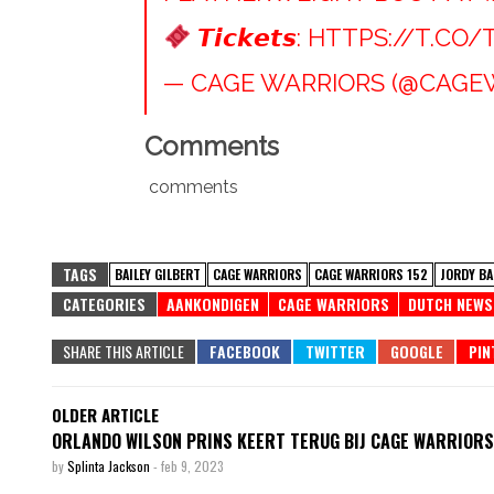
𝙏𝙞𝙘𝙠𝙚𝙩𝙨:
HTTPS://T.C
— CAGE WARRIORS (@CAGE
Comments
comments
TAGS
BAILEY GILBERT
CAGE WARRIORS
CAGE WARRIORS 152
JORDY B
CATEGORIES
AANKONDIGEN
CAGE WARRIORS
DUTCH NEWS
SHARE THIS ARTICLE
OLDER ARTICLE
ORLANDO WILSON PRINS KEERT TERUG BIJ CAGE WARRIORS
by
Splinta Jackson
-
feb 9, 2023