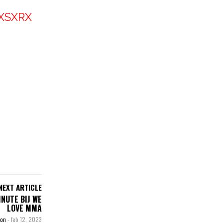
XSXRX
NEXT ARTICLE
NUTE BIJ WE
LOVE MMA
son
-
feb 12, 2023