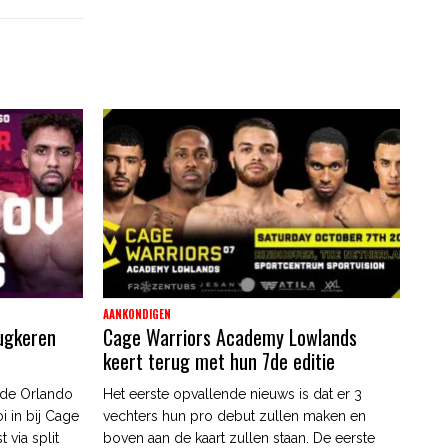
AANKONDIGEN
rugkeren
Cage Warriors Academy Lowlands
keert terug met hun 7de editie
sde Orlando
Het eerste opvallende nieuws is dat er 3
i in bij Cage
vechters hun pro debut zullen maken en
 via split
boven aan de kaart zullen staan. De eerste