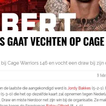
S GAAT VECHTEN OP CAGE
bij Cage Warriors 146 en vocht een draw bij zijn
9 febr
en de laatste die aangekondigd werd is
Jordy Bakkes
(5-2-1).
(5-3-0) die het op dezelfde kaart zal opnemen tegen Nederl
it Draw en miste hierdoor net zijn win bij de organisatie. Ze m
aatsen tegen de Engelsman
Bailey Gilbert
(8-4-0).