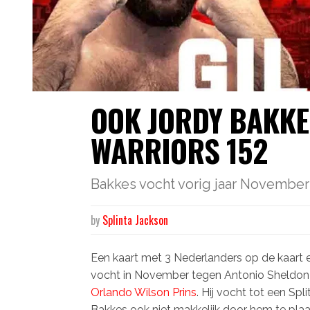
OOK JORDY BAKKE
WARRIORS 152
Bakkes vocht vorig jaar November 
by
Splinta Jackson
Een kaart met 3 Nederlanders op de kaart 
vocht in November tegen Antonio Sheldon 
Orlando Wilson Prins
. Hij vocht tot een Spl
Bakkes ook niet makkelijk door hem te pl