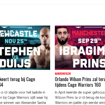
AANKONDIGEN
keert terug bij Cage
Orlando Wilson Prins zal te
64
tijdens Cage Warriors 160
-2-0) stapte voor het laatste in
In April keerde de super gefocu
 in bij Cage Warriors 158 waar hij
Wilson Prins (4-2-0) terug de koo
 te winnen van Alexander Sasha
Warriors en pakte zijn eerste winst