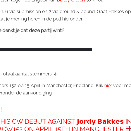
nish. 6 via submission en 2 via ground & pound. Gaat Bakkes op 
at je mening horen in de poll hieronder:
 denkt je dat deze partij wint?
Totaal aantal stemmers:
4
ors 152 op 15 April in Manchester, Engeland. Klik
hier
voor me
eronder de aankondiging:
!
MAKE HIS CW DEBUT AGAINST 𝗝𝗼𝗿𝗱𝘆 𝗕𝗮𝗸𝗸𝗲𝘀 I
#CW152
ON APRIL 15TH IN MANCHESTER