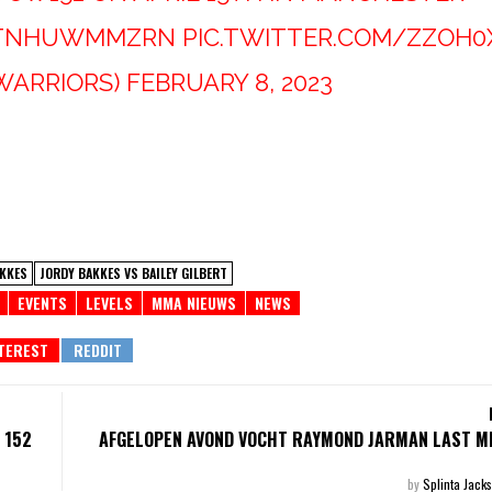
O/TNHUWMMZRN
PIC.TWITTER.COM/ZZOH0
WARRIORS)
FEBRUARY 8, 2023
AKKES
JORDY BAKKES VS BAILEY GILBERT
EVENTS
LEVELS
MMA NIEUWS
NEWS
 152
AFGELOPEN AVOND VOCHT RAYMOND JARMAN LAST MI
by
Splinta Jack