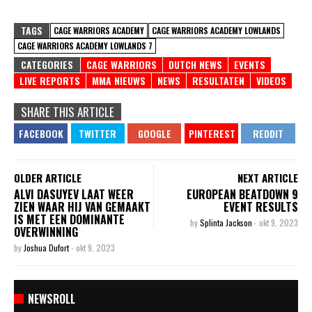
TAGS
CAGE WARRIORS ACADEMY
CAGE WARRIORS ACADEMY LOWLANDS
CAGE WARRIORS ACADEMY LOWLANDS 7
CATEGORIES
CAGE WARRIORS
DUTCH NEWS
EVENTS
LIVE REPORTS
MMA NIEUWS
NEWS
RESULTATEN
VIDEOS
SHARE THIS ARTICLE
OLDER ARTICLE
NEXT ARTICLE
ALVI DASUYEV LAAT WEER
EUROPEAN BEATDOWN 9
ZIEN WAAR HIJ VAN GEMAAKT
EVENT RESULTS
IS MET EEN DOMINANTE
by
Splinta Jackson
-
okt 9, 2023
OVERWINNING
by
Joshua Dufort
-
okt 9, 2023
NEWSROLL