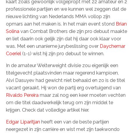
kaart zoals gewoonlijk volgepropt met 22 amateur en 2
professionele partijen en we kunnen wel zeggen dat de
nieuwe lichting van Nederlands MMA vollop zijn
opmars aan het maken is. In het main event stond
Brian
Solina
van Combat Brothers die zijn pro debuut maakte
en liet daarin ook gelijk zijn dat hij daar ook klaar voor
was. Met een unanieme jurybeslissing over
Daychemar
Coeriel
(1-1) wist hij zijn pro debuut te winnen.
In de amateur Welterweight divisie zou eigenlijk een
titelgevecht plaatsvinden maar regerend kampioen,
Alvi Dasuyev had gewicht niet behaald en zo is de titel
vacant geraakt. Hij won de partij erg overtuigend van
Rivaldo Pereira
maar zal nog een keer moeten vechten
om die titel daadwerkelijk terug om zijn middel te
krijgen. Check dat volledige artikel hier.
Edgar Liparitjan
heeft een van de beste partijen
neergezet in zijn carrière en wist met zijn taekwondo