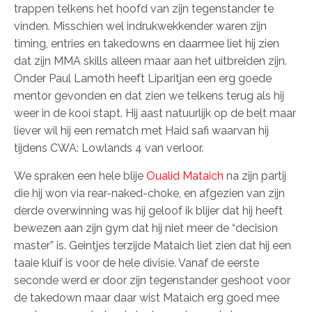
trappen telkens het hoofd van zijn tegenstander te
vinden. Misschien wel indrukwekkender waren zijn
timing, entries en takedowns en daarmee liet hij zien
dat zijn MMA skills alleen maar aan het uitbreiden zijn.
Onder Paul Lamoth heeft Liparitjan een erg goede
mentor gevonden en dat zien we telkens terug als hij
weer in de kooi stapt. Hij aast natuurlijk op de belt maar
liever wil hij een rematch met Haid safi waarvan hij
tijdens CWA: Lowlands 4 van verloor.
We spraken een hele blije
Oualid Mataich
na zijn partij
die hij won via rear-naked-choke, en afgezien van zijn
derde overwinning was hij geloof ik blijer dat hij heeft
bewezen aan zijn gym dat hij niet meer de “decision
master” is. Geintjes terzijde Mataich liet zien dat hij een
taaie kluif is voor de hele divisie. Vanaf de eerste
seconde werd er door zijn tegenstander geshoot voor
de takedown maar daar wist Mataich erg goed mee