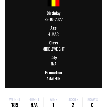
Birthday
23-10-2022
Age
4 JAAR
Class
MIDDLEWEIGHT
City
N/A
Promotion
AMATEUR
WEIGHT
HEIGHT
WINS
LOSSES
DRAWS
185
N/A
1
2
0