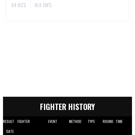
84 KG'S
N/A CM'S
FIGHTER HISTORY
RESULT
FIGHTER
EVENT
METHOD
TYPE
ROUND
TIME
DATE