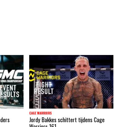
CAGE WARRIORS
nders
Jordy Bakkes schittert tijdens Cage
Warriors 161