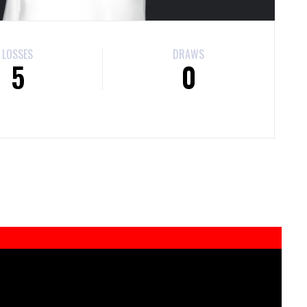
LOSSES
DRAWS
5
0