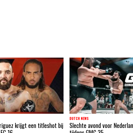
DUTCH NEWS
guez krijgt een titleshot bij
Slechte avond voor Nederla
 FC 16
tijdens GMC 35