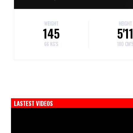
WEIGHT
HEIGHT
145
5'1
66 KG'S
180 CM'
LASTEST VIDEOS