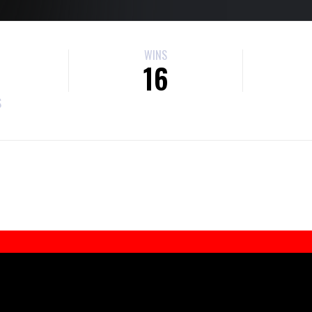
WINS
1
16
S