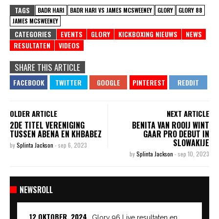
TAGS
BADR HARI
BADR HARI VS JAMES MCSWEENEY
GLORY
GLORY 88
JAMES MCSWEENEY
CATEGORIES
EVENTS
GLORY
KICKBOXING NIEUWS
NEWS
RESULTATEN
VIDEOS
SHARE THIS ARTICLE
OLDER ARTICLE
NEXT ARTICLE
2DE TITEL VERENIGING
BENITA VAN ROOIJ WINT
TUSSEN ABENA EN KHBABEZ
GAAR PRO DEBUT IN
SLOWAKIJE
by
Splinta Jackson
-
sep 6, 2023
by
Splinta Jackson
-
sep 10, 2023
NEWSROLL
12 OKTOBER, 2024
Glory 96 Live resultaten en