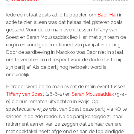
Iedereen staat zoals altijd te popelen om
Badr Hari
in
actie te zien alleen was dat helaas niet gisteren zoals
gepland. Voor de co main event tussen Tiffany van
Soest en Sarah Moussaddak liep Hari met zijn team de
ring in en kondigde emotioneel zijn partij af in de ring.
Door de aardbeving in Marokko was Badr niet in staat
om te vechten en uit respect voor de doden laste hij
zijn partij af. Als de partij nog herboekt word is
onduidelijk.
Hierdoor werd de co main event de main event tussen
Tiffany van Soest
(26-6-2) en
Sarah Moussaddak
(9-4-
0) die hun rematch uitvochten in Parijs. Op
spectaculaire wijze wist van Soest deze partij via KO te
winnen in de 2de ronde. Na de partij kondigde zij haar
retirement aan en kan ze zeggen dat ze haar carriere
met spektakel heeft afgerond en aan de top eindigde.