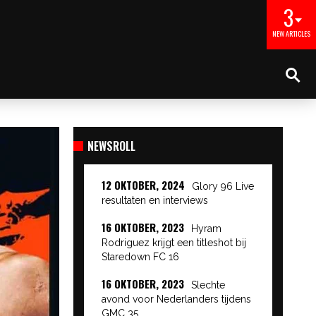
3
NEW ARTICLES
NEWSROLL
12 OKTOBER, 2024
Glory 96 Live
resultaten en interviews
16 OKTOBER, 2023
Hyram
Rodriguez krijgt een titleshot bij
Staredown FC 16
16 OKTOBER, 2023
Slechte
avond voor Nederlanders tijdens
GMC 35