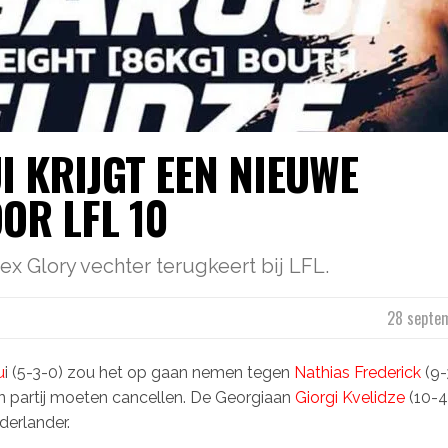
I KRIJGT EEN NIEUWE
OR LFL 10
x Glory vechter terugkeert bij LFL.
28 septe
u
i (5-3-0) zou het op gaan nemen tegen
Nathias Frederick
(9-
jn partij moeten cancellen. De Georgiaan
Giorgi Kvelidze
(10-4
erlander.