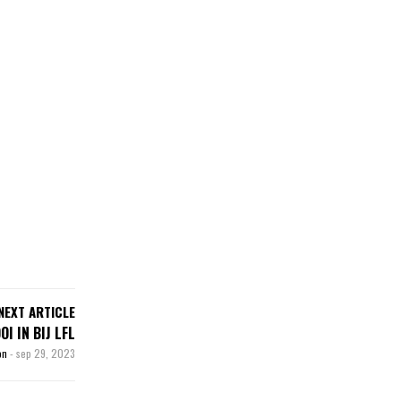
NEXT ARTICLE
I IN BIJ LFL
son
-
sep 29, 2023