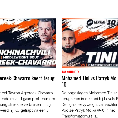
AANKONDIGEN
ereek-Chavarro keert terug
Mohamed Tini vs Patryk Mol
10
atleet Tayron Agtereek-Chavarro
De ongeslagen Mohamed Tini (4-
olgende maand gaan proberen om
terugkeren in de kooi bij Levels 
osing streak te verbreken. In zijn
De light-heavyweight zal vechte
 werd hij KO getrapt via een...
Poolse Patryk Molka (5-5) in het
Transformatorhuis is...