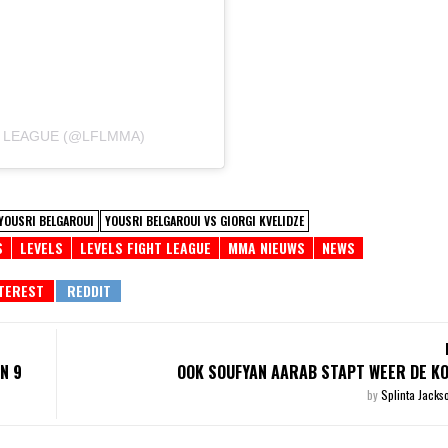
T LEAGUE (@LFLMMA)
YOUSRI BELGAROUI
YOUSRI BELGAROUI VS GIORGI KVELIDZE
S
LEVELS
LEVELS FIGHT LEAGUE
MMA NIEUWS
NEWS
N 9
OOK SOUFYAN AARAB STAPT WEER DE KOO
by
Splinta Jack