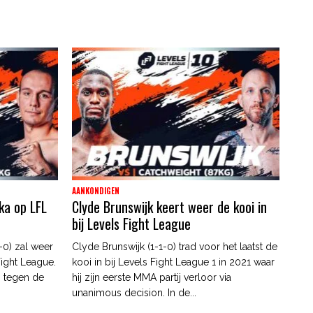
AANKONDIGEN
ka op LFL
Clyde Brunswijk keert weer de kooi in
bij Levels Fight League
0) zal weer
Clyde Brunswijk (1-1-0) trad voor het laatst de
Fight League.
kooi in bij Levels Fight League 1 in 2021 waar
n tegen de
hij zijn eerste MMA partij verloor via
unanimous decision. In de...