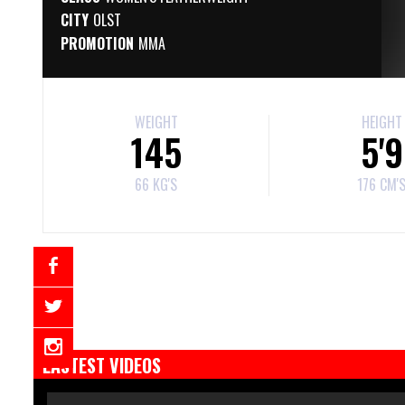
CITY
OLST
PROMOTION
MMA
WEIGHT
HEIGHT
145
5'9
66 KG'S
176 CM'
LASTEST VIDEOS