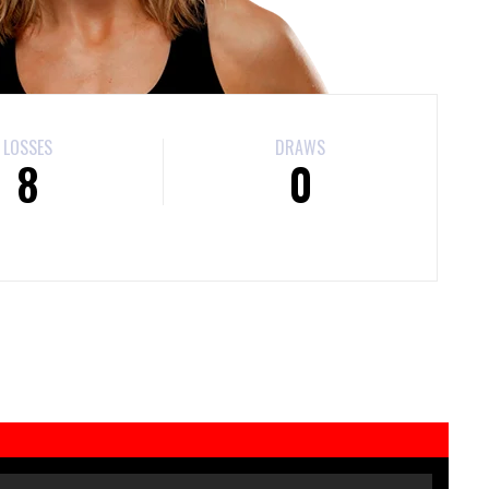
LOSSES
DRAWS
8
0