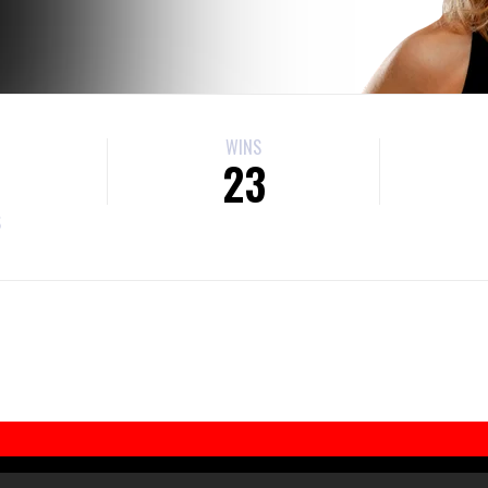
WINS
23
S