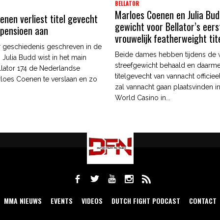
BELLATOR
Marloes Coenen en Julia Bud
enen verliest titel gevecht
gewicht voor Bellator’s eers
 pensioen aan
vrouwelijk featherweight ti
er geschiedenis geschreven in de
Beide dames hebben tijdens de w
. Julia Budd wist in het main
streefgewicht behaald en daarme
llator 174 de Nederlandse
titelgevecht van vannacht officieel
rloes Coenen te verslaan en zo
zal vannacht gaan plaatsvinden i
World Casino in...
MMA NIEUWS
EVENTS
VIDEOS
DUTCH FIGHT PODCAST
CONTACT