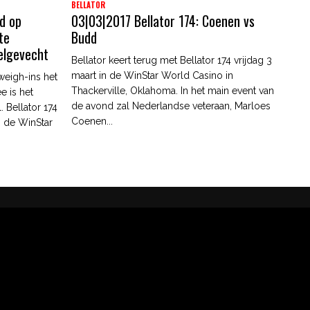
BELLATOR
d op
03|03|2017 Bellator 174: Coenen vs
te
Budd
telgevecht
Bellator keert terug met Bellator 174 vrijdag 3
maart in de WinStar World Casino in
eigh-ins het
Thackerville, Oklahoma. In het main event van
e is het
de avond zal Nederlandse veteraan, Marloes
. Bellator 174
Coenen...
n de WinStar