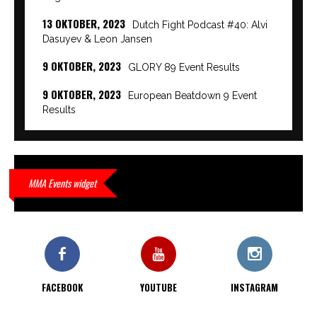
13 OKTOBER, 2023
Dutch Fight Podcast #40: Alvi
Dasuyev & Leon Jansen
9 OKTOBER, 2023
GLORY 89 Event Results
9 OKTOBER, 2023
European Beatdown 9 Event
Results
9 OKTOBER, 2023
Cage Warriors Academy:
Lowlands 7 recap en interviews hier
9 OKTOBER, 2023
Alvi Dasuyev laat weer zien
MMA Events widget
waar hij van gemaakt is…
9 OKTOBER, 2023
Edgar Liparitjan wint via walk-off
KO bij CWA Lowlands 7
FACEBOOK
YOUTUBE
INSTAGRAM