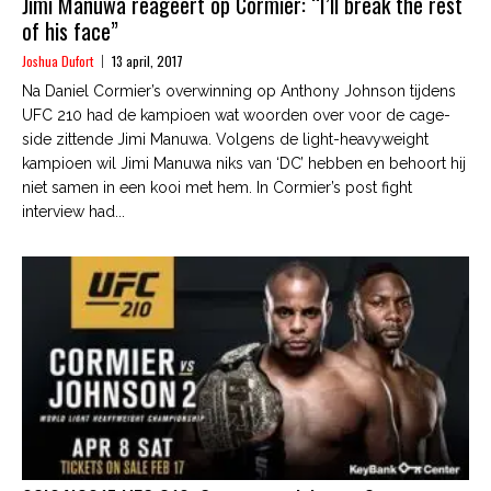
Jimi Manuwa reageert op Cormier: “I’ll break the rest
of his face”
Joshua Dufort
13 april, 2017
Na Daniel Cormier’s overwinning op Anthony Johnson tijdens
UFC 210 had de kampioen wat woorden over voor de cage-
side zittende Jimi Manuwa. Volgens de light-heavyweight
kampioen wil Jimi Manuwa niks van ‘DC’ hebben en behoort hij
niet samen in een kooi met hem. In Cormier’s post fight
interview had...