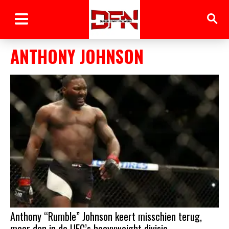
ANTHONY JOHNSON
Anthony “Rumble” Johnson keert misschien terug,
maar dan in de UFC’s heavyweight divisie