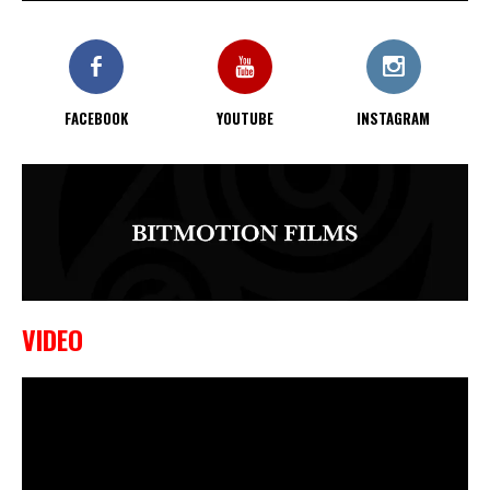
9 OKTOBER, 2023
Edgar Liparitjan wint via walk-off
KO bij CWA Lowlands 7
FACEBOOK
YOUTUBE
INSTAGRAM
VIDEO