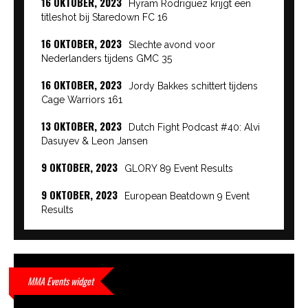
16 OKTOBER, 2023
Hyram Rodriguez krijgt een
titleshot bij Staredown FC 16
16 OKTOBER, 2023
Slechte avond voor
Nederlanders tijdens GMC 35
16 OKTOBER, 2023
Jordy Bakkes schittert tijdens
Cage Warriors 161
13 OKTOBER, 2023
Dutch Fight Podcast #40: Alvi
Dasuyev & Leon Jansen
9 OKTOBER, 2023
GLORY 89 Event Results
9 OKTOBER, 2023
European Beatdown 9 Event
Results
9 OKTOBER, 2023
Cage Warriors Academy:
Lowlands 7 recap en interviews hier
9 OKTOBER, 2023
Alvi Dasuyev laat weer zien
MMA Events widget
waar hij van gemaakt is…