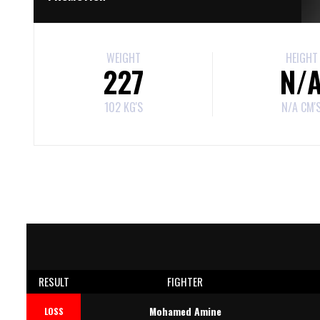
WEIGHT
HEIGHT
227
N/
102 KG'S
N/A CM'
RESULT
FIGHTER
Mohamed Amine
LOSS