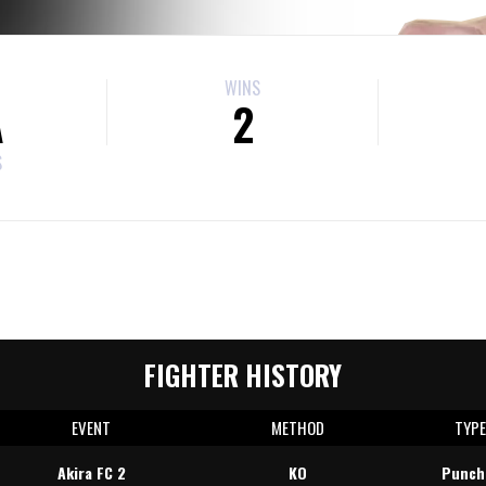
WINS
A
2
S
FIGHTER HISTORY
EVENT
METHOD
TYP
Akira FC 2
KO
Punch