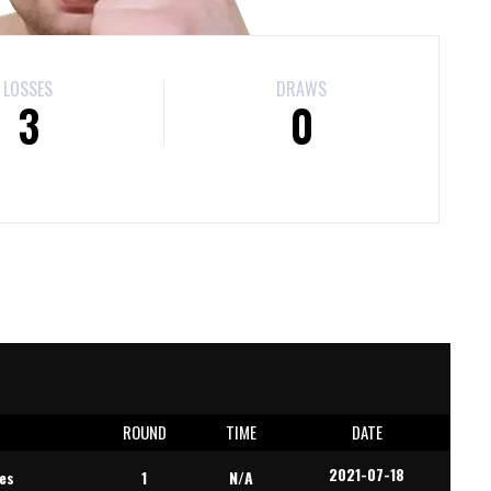
LOSSES
DRAWS
3
0
E
ROUND
TIME
DATE
2021-07-18
es
1
N/A