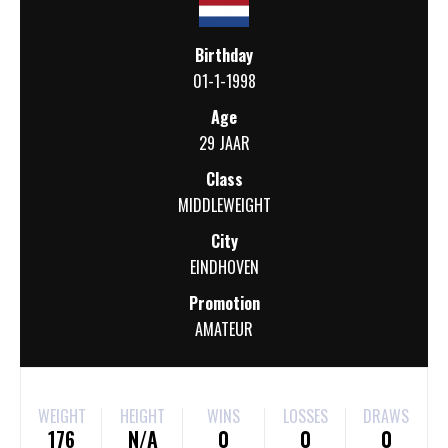
Birthday
01-1-1998
Age
29 JAAR
Class
MIDDLEWEIGHT
City
EINDHOVEN
Promotion
AMATEUR
WEIGHT
HEIGHT
WINS
LOSSES
DRAWS
176
N/A
0
0
0