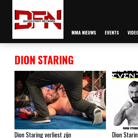
MMA NIEUWS
EVENTS
VIDE
DION STARING
Dion Staring verliest zijn
Dion Starin