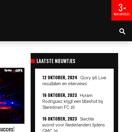
3
NEW ARTICLES
LAATSTE NIEUWTJES
12 OKTOBER, 2024
Glory 96 Live
resultaten en interviews
16 OKTOBER, 2023
Hyram
Rodriguez krijgt een titleshot bij
Staredown FC 16
16 OKTOBER, 2023
Slechte
avond voor Nederlanders tijdens
ucces!
GMC 35