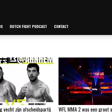
OS
DUTCH FIGHT PODCAST
CONTACT
g vecht zijn afscheidspartij
WFL MMA 2 was een groot s