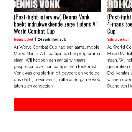
(Post-fight interview) Dennis Vonk
(Post-fight
boekt indrukwekkende zege tijdens A1
4-mans toe
World Combat Cup
Cup
Joshua Dufort
24 september, 2017
Splinta Jackson
A1 World Combat Cup had een aantal mooie
A1 World Co
Mixed Martial Arts partijen op het programma
Mixed Martia
staan. Wij hebben een aantal winnaars
staan. Wij h
gesproken over hun partij en hun toekomst.
gesproken ov
Vonk was erg sterk in dit gevecht en vertelde
Erdi Karatas 
ons dat hij meer van zijn all-round game wou
winnen door 
laten zien aangezien...
Duane van Hel