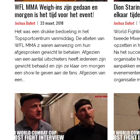
WFL MMA Weigh-ins zijn gedaan en
Dion Starin
morgen is het tijd voor het event!
elkaar tij
Joshua Dufort
23 maart, 2018
Joshua Dufort
Het was een drukke bedoeling in het
World Fighti
Topsportcentrum vanmiddag. De atleten van
tweede Mixed
WFL MMA 2 waren aanwezig om hun
opzetten in 
afgesproken gewicht te behalen. Afgezien
Na het succe
van een aantal uitschieters heeft iedereen zijn
organisatie h
gewicht behaald en zijn ze klaar om morgen
aanpakken e
een show te geven aan de fans. Afgezien van
evenementen
een...
organisatie m