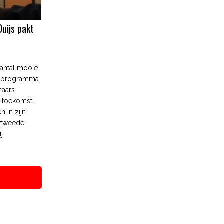
Duijs pakt
antal mooie
et programma
naars
n toekomst.
n in zijn
n tweede
j