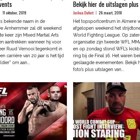
Events
Bekijk hier de uitslagen plus 
11 oktober, 2019
Joshua Dufort
26 maart, 2018
 is bekende naam in de
Het topsportcentrum in Almere 
 De Arnhemmer zal dit weekend
afgelopen weekend het strijdton
te keer zijn Mixed Martial Arts
World Fighting League. Op zater
n aantrekken wanneer hij voor
organisatie zijn tweede WFL M
eer Ruud Vernooi tegenkomt in
en op zondag stond WFL’s kickb
en carrière van 20 jaar is het tijd
ring bij de Final 16. Het waren be
ldier” om aan...
geslaagde evenementen. Bekijk 
foto’s plus uitslagen van...