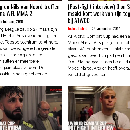
g en Nills van Noord treffen
(Post-fight interview) Dion 
dens WFL MMA 2
maakt kort werk van zijn te
bij A1WCC
15 februari, 2018
Joshua Dufort
24 september, 2017
ng League zal op 24 maart zijn
 Martial Arts evenement gaan
A1 World Combat Cup had een a
het Topsportcentrum te Almere.
Mixed Martial Arts partijen op h
s van de vorige editie gaat de
staan. Wij hebben een aantal win
et dit jaar nog grootser
gesproken over hun partij en hu
n zullen er meerdere
Dion Staring gaat al een hele tijd
 gaan plaatsvinden. De
Mixed Martial Arts en heeft overa
aakte vandaag het eerste...
wereld al gevochten....