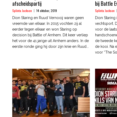
afscheidspartij
bij Battle 
Splinta Jackson
14 oktober, 2019
Splinta Jackson
Dion Staring en Ruud Vernooij waren geen
Dion Staring
vreemde van elkaar. In 2015 vochten zij al
vechtsport.
eerder tegen elkaar en won Staring op
voor de laats
decision bij Battle of Arnhem. Dit keer verliep
handschoene
het voor de 41 jarige uit Arnhem anders. In de
de tweede k
eerste ronde ging hij door zijn knie en Ruud...
de kooi. Na e
voor “The So