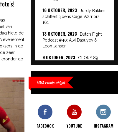
foto’s!
16 OKTOBER, 2023
Jordy Bakkes
schittert tijdens Cage Warriors
was
161
eel van
13 OKTOBER, 2023
dag hield de
Dutch Fight
MA evenement
Podcast #40: Alvi Dasuyev &
oksers in de
Leon Jansen
ide zeer
9 OKTOBER, 2023
GLORY 89
hieronder de
Event Results
9 OKTOBER, 2023
European
Beatdown 9 Event Results
MMA Events widget
9 OKTOBER, 2023
Cage Warriors
Academy: Lowlands 7 recap en
interviews hier
9 OKTOBER, 2023
Alvi Dasuyev
laat weer zien waar hij van
FACEBOOK
YOUTUBE
INSTAGRAM
gemaakt is…