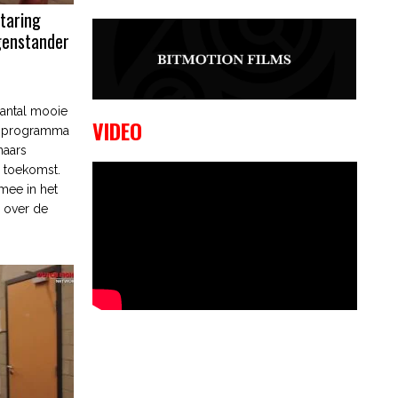
Staring
9 OKTOBER, 2023
Edgar
genstander
Liparitjan wint via walk-off KO bij
CWA Lowlands 7
antal mooie
VIDEO
et programma
naars
n toekomst.
 mee in het
l over de