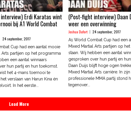
 interview) Erdi Karatas wint
(Post-fight interview) Daan 
rnooi bij A1 World Combat
weer een overwinning
Joshua Dufort
24 september, 2017
24 september, 2017
A1 World Combat Cup had een a
Mixed Martial Arts partijen op h
mbat Cup had een aantal mooie
staan. Wij hebben een aantal win
l Arts partijen op het programma
gesproken over hun partij en hu
ebben een aantal winnaars
Daan Duijs blijft hoge ogen trekke
er hun partij en hun toekomst.
Mixed Martial Arts carrière. In zij
wist het 4-mans toernooi te
professionele MMA partij stond hi
het verslaan van Harun Kina én
tegenover...
voirt. In het eerste...
Load More