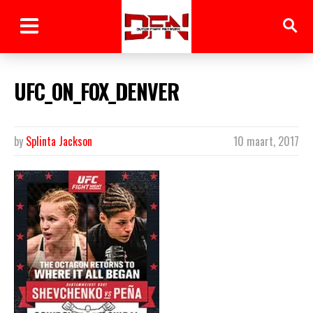
UFC_ON_FOX_DENVER
by
Splinta Jackson
10 maart, 2017