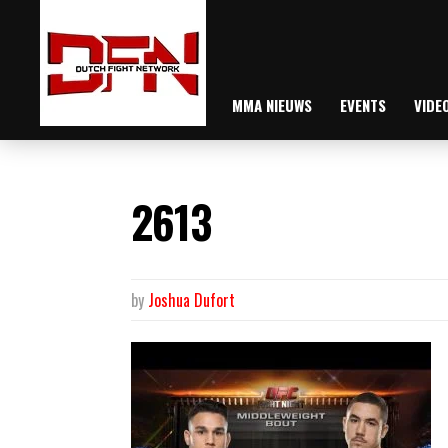
MMA NIEUWS
EVENTS
VIDE
2613
by
Joshua Dufort