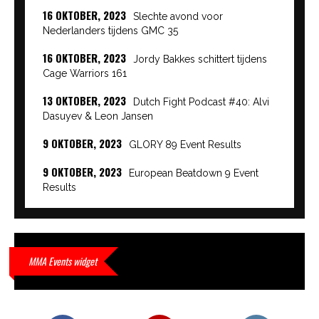
16 OKTOBER, 2023
Slechte avond voor
Nederlanders tijdens GMC 35
16 OKTOBER, 2023
Jordy Bakkes schittert tijdens
Cage Warriors 161
13 OKTOBER, 2023
Dutch Fight Podcast #40: Alvi
Dasuyev & Leon Jansen
9 OKTOBER, 2023
GLORY 89 Event Results
9 OKTOBER, 2023
European Beatdown 9 Event
Results
9 OKTOBER, 2023
Cage Warriors Academy:
Lowlands 7 recap en interviews hier
9 OKTOBER, 2023
Alvi Dasuyev laat weer zien
MMA Events widget
waar hij van gemaakt is…
9 OKTOBER, 2023
Edgar Liparitjan wint via walk-off
KO bij CWA Lowlands 7