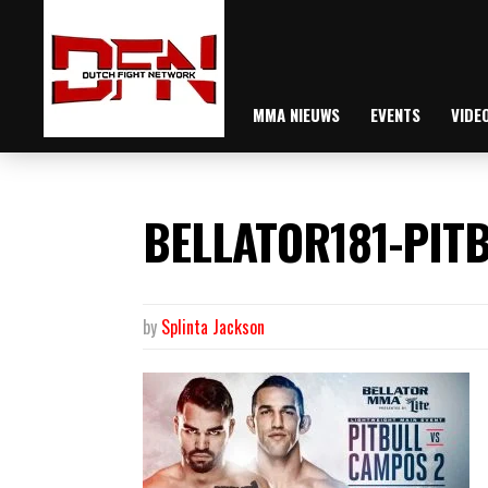
MMA NIEUWS
EVENTS
VIDE
BELLATOR181-PIT
by
Splinta Jackson