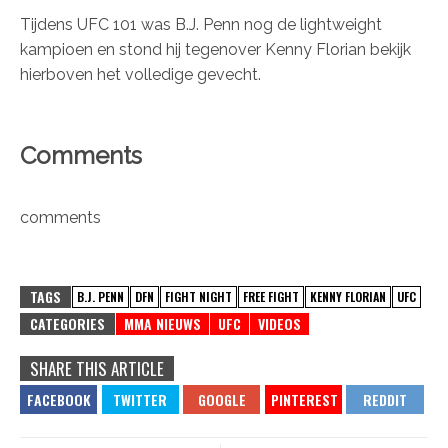
Tijdens UFC 101 was B.J. Penn nog de lightweight
kampioen en stond hij tegenover Kenny Florian
bekijk
hierboven het volledige gevecht.
Comments
comments
TAGS
B.J. PENN
DFN
FIGHT NIGHT
FREE FIGHT
KENNY FLORIAN
UFC
CATEGORIES
MMA NIEUWS
UFC
VIDEOS
SHARE THIS ARTICLE