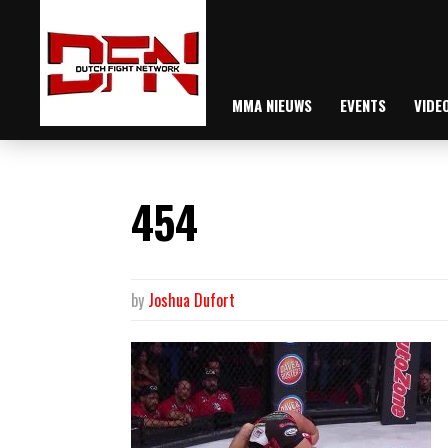
MMA NIEUWS
EVENTS
VIDE
454
by
Joshua Dufort