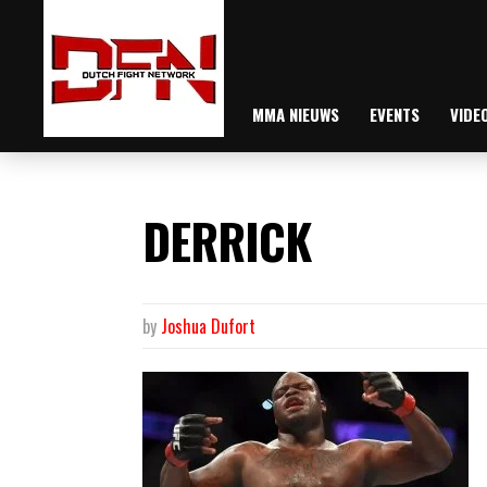
MMA NIEUWS
EVENTS
VIDE
DERRICK
by
Joshua Dufort