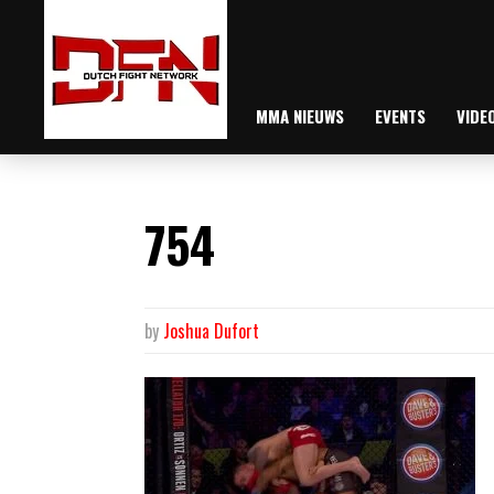
MMA NIEUWS
EVENTS
VIDE
754
by
Joshua Dufort