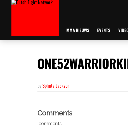
MMA NIEUWS
EVENTS
VIDE
ONE52WARRIORK
by
Splinta Jackson
Comments
comments