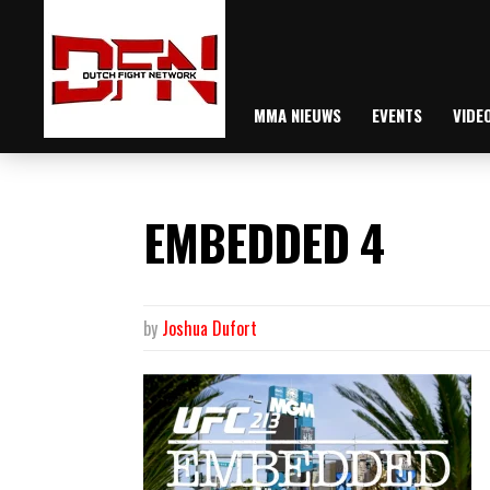
MMA NIEUWS
EVENTS
VIDE
EMBEDDED 4
by
Joshua Dufort