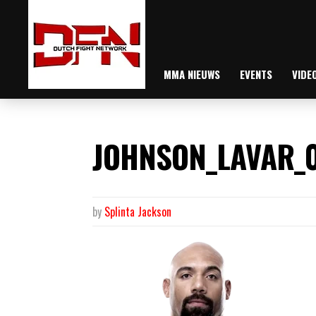
MMA NIEUWS
EVENTS
VIDE
JOHNSON_LAVAR_
by
Splinta Jackson