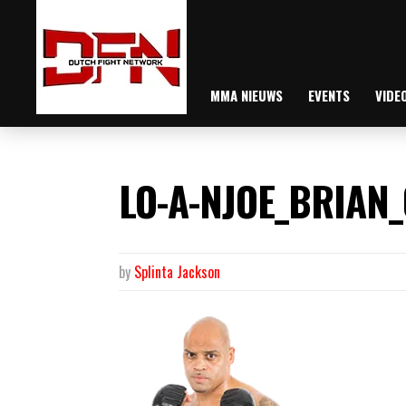
MMA NIEUWS
EVENTS
VIDE
LO-A-NJOE_BRIAN_
by
Splinta Jackson