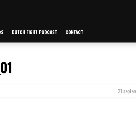
OS
DUTCH FIGHT PODCAST
CONTACT
01
21 septe