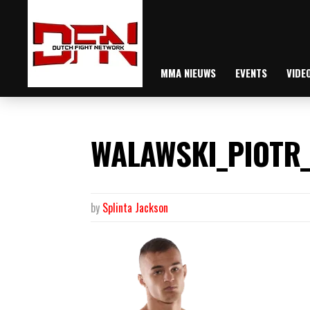
MMA NIEUWS
EVENTS
VIDE
WALAWSKI_PIOTR_
by
Splinta Jackson