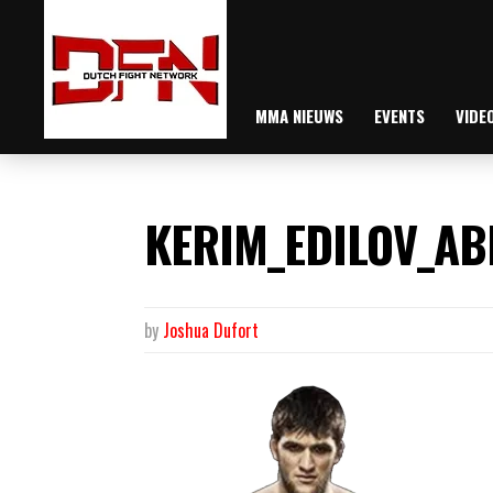
MMA NIEUWS
EVENTS
VIDE
KERIM_EDILOV_AB
by
Joshua Dufort