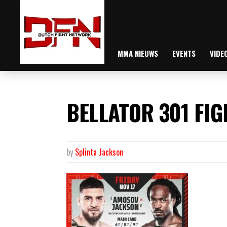
MMA NIEUWS
EVENTS
VIDE
BELLATOR 301 FI
by
Splinta Jackson