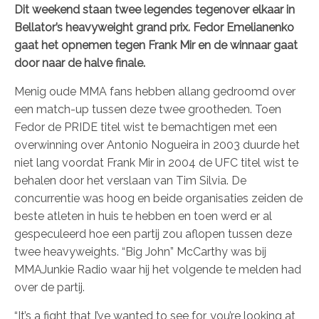
Dit weekend staan twee legendes tegenover elkaar in
Bellator’s heavyweight grand prix. Fedor Emelianenko
gaat het opnemen tegen Frank Mir en de winnaar gaat
door naar de halve finale.
Menig oude MMA fans hebben allang gedroomd over
een match-up tussen deze twee grootheden. Toen
Fedor de PRIDE titel wist te bemachtigen met een
overwinning over Antonio Nogueira in 2003 duurde het
niet lang voordat Frank Mir in 2004 de UFC titel wist te
behalen door het verslaan van Tim Silvia. De
concurrentie was hoog en beide organisaties zeiden de
beste atleten in huis te hebben en toen werd er al
gespeculeerd hoe een partij zou aflopen tussen deze
twee heavyweights. “Big John” McCarthy was bij
MMAJunkie Radio waar hij het volgende te melden had
over de partij.
“It’s a fight that I’ve wanted to see for, you’re looking at