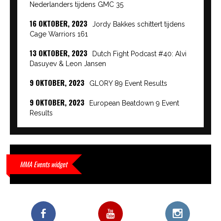
Nederlanders tijdens GMC 35
16 OKTOBER, 2023
Jordy Bakkes schittert tijdens
Cage Warriors 161
13 OKTOBER, 2023
Dutch Fight Podcast #40: Alvi
Dasuyev & Leon Jansen
9 OKTOBER, 2023
GLORY 89 Event Results
9 OKTOBER, 2023
European Beatdown 9 Event
Results
9 OKTOBER, 2023
Cage Warriors Academy:
Lowlands 7 recap en interviews hier
9 OKTOBER, 2023
Alvi Dasuyev laat weer zien
MMA Events widget
waar hij van gemaakt is…
9 OKTOBER, 2023
Edgar Liparitjan wint via walk-off
KO bij CWA Lowlands 7