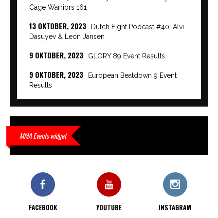
Cage Warriors 161
13 OKTOBER, 2023
Dutch Fight Podcast #40: Alvi
Dasuyev & Leon Jansen
9 OKTOBER, 2023
GLORY 89 Event Results
9 OKTOBER, 2023
European Beatdown 9 Event
Results
9 OKTOBER, 2023
Cage Warriors Academy:
Lowlands 7 recap en interviews hier
9 OKTOBER, 2023
Alvi Dasuyev laat weer zien
MMA Events widget
waar hij van gemaakt is…
9 OKTOBER, 2023
Edgar Liparitjan wint via walk-off
KO bij CWA Lowlands 7
FACEBOOK
YOUTUBE
INSTAGRAM