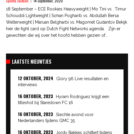
Splinta Jackson
14 september, 2020
18 September – ECE Rookies Heavyweight | Mo Tini vs . Timur
Schouddi Lightweight | Sohan Pogharib vs. Abdullah Bersa
Welterweight | Maruan Belgharbi vs. Magomet Gudantov Bekijk
hier de fight card op Dutch Fight Networks agenda. Zijn er
gevechten die wij over het hoofd hebben gezien of...
LAATSTE NIEUWTJES
12 OKTOBER, 2024
Glory 96 Live resultaten en
interviews
16 OKTOBER, 2023
Hyram Rodriguez krijgt een
titleshot bij Staredown FC 16
16 OKTOBER, 2023
Slechte avond voor
Nederlanders tijdens GMC 35
16 OKTOBER, 2023
Jordy Bakkes schittert tijdens