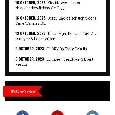
16 OKTOBER, 2023
Slechte avond voor
Nederlanders tijdens GMC 35
16 OKTOBER, 2023
Jordy Bakkes schittert tijdens
Cage Warriors 161
13 OKTOBER, 2023
Dutch Fight Podcast #40: Alvi
Dasuyev & Leon Jansen
9 OKTOBER, 2023
GLORY 89 Event Results
9 OKTOBER, 2023
European Beatdown 9 Event
Results
9 OKTOBER, 2023
Cage Warriors Academy:
Lowlands 7 recap en interviews hier
9 OKTOBER, 2023
Alvi Dasuyev laat weer zien
MMA Events widget
waar hij van gemaakt is…
9 OKTOBER, 2023
Edgar Liparitjan wint via walk-off
KO bij CWA Lowlands 7