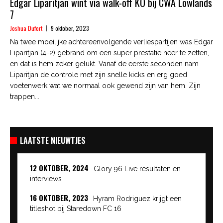
Edgar Liparitjan wint via walk-off KO bij CWA Lowlands
7
Joshua Dufort
9 oktober, 2023
Na twee moeilijke achtereenvolgende verliespartijen was Edgar
Liparitjan (4-2) gebrand om een super prestatie neer te zetten,
en dat is hem zeker gelukt. Vanaf de eerste seconden nam
Liparitjan de controle met zijn snelle kicks en erg goed
voetenwerk wat we normaal ook gewend zijn van hem. Zijn
trappen...
LAATSTE NIEUWTJES
12 OKTOBER, 2024
Glory 96 Live resultaten en
interviews
16 OKTOBER, 2023
Hyram Rodriguez krijgt een
titleshot bij Staredown FC 16