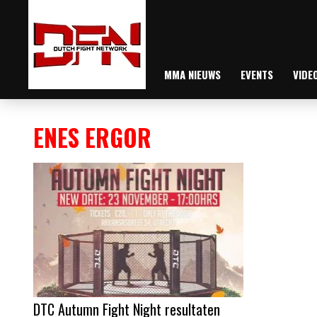
MMA NIEUWS
EVENTS
VIDE
ENES ERGOR
DTC Autumn Fight Night resultaten