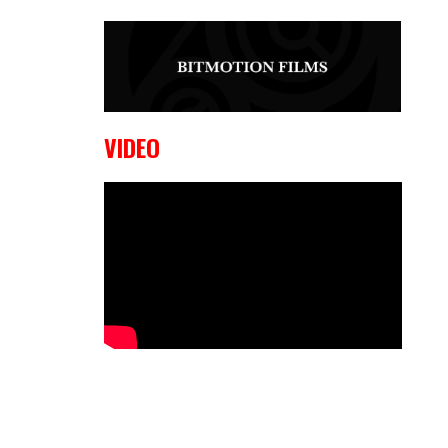
9 OKTOBER, 2023
Edgar
Liparitjan wint via walk-off KO bij
CWA Lowlands 7
VIDEO