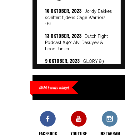
16 OKTOBER, 2023
Jordy Bakkes
schittert tijdens Cage Warriors
161
13 OKTOBER, 2023
Dutch Fight
Podcast #40: Alvi Dasuyev &
Leon Jansen
9 OKTOBER, 2023
GLORY 89
Event Results
9 OKTOBER, 2023
European
Beatdown 9 Event Results
MMA Events widget
9 OKTOBER, 2023
Cage Warriors
Academy: Lowlands 7 recap en
interviews hier
9 OKTOBER, 2023
Alvi Dasuyev
laat weer zien waar hij van
FACEBOOK
YOUTUBE
INSTAGRAM
gemaakt is…