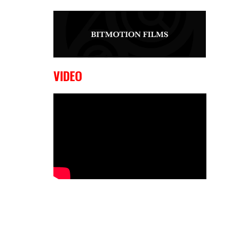
9 OKTOBER, 2023
Edgar
Liparitjan wint via walk-off KO bij
CWA Lowlands 7
VIDEO