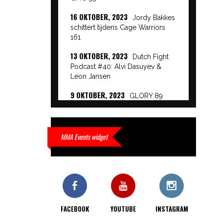
16 OKTOBER, 2023
Jordy Bakkes
schittert tijdens Cage Warriors
161
13 OKTOBER, 2023
Dutch Fight
Podcast #40: Alvi Dasuyev &
Leon Jansen
9 OKTOBER, 2023
GLORY 89
Event Results
9 OKTOBER, 2023
European
Beatdown 9 Event Results
MMA Events widget
9 OKTOBER, 2023
Cage Warriors
Academy: Lowlands 7 recap en
interviews hier
9 OKTOBER, 2023
Alvi Dasuyev
laat weer zien waar hij van
FACEBOOK
YOUTUBE
INSTAGRAM
gemaakt is…