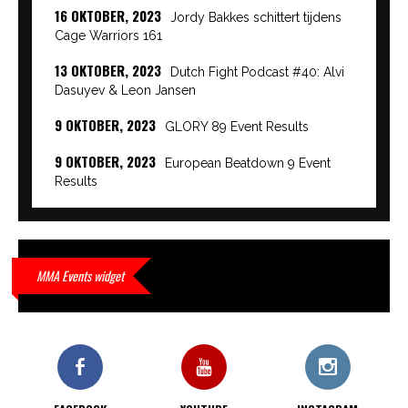
16 OKTOBER, 2023
Jordy Bakkes schittert tijdens
Cage Warriors 161
13 OKTOBER, 2023
Dutch Fight Podcast #40: Alvi
Dasuyev & Leon Jansen
9 OKTOBER, 2023
GLORY 89 Event Results
9 OKTOBER, 2023
European Beatdown 9 Event
Results
9 OKTOBER, 2023
Cage Warriors Academy:
Lowlands 7 recap en interviews hier
9 OKTOBER, 2023
Alvi Dasuyev laat weer zien
MMA Events widget
waar hij van gemaakt is…
9 OKTOBER, 2023
Edgar Liparitjan wint via walk-off
KO bij CWA Lowlands 7