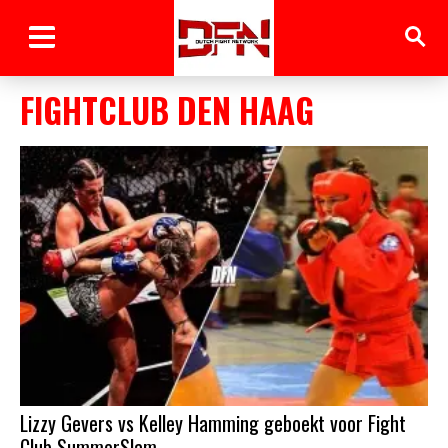
FIGHTCLUB DEN HAAG
Lizzy Gevers vs Kelley Hamming geboekt voor Fight
Club SummerSlam