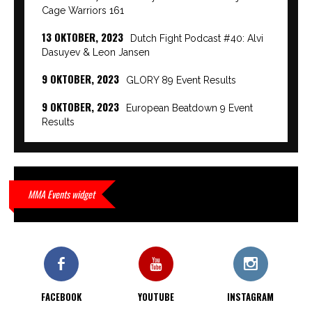
Cage Warriors 161
13 OKTOBER, 2023
Dutch Fight Podcast #40: Alvi
Dasuyev & Leon Jansen
9 OKTOBER, 2023
GLORY 89 Event Results
9 OKTOBER, 2023
European Beatdown 9 Event
Results
9 OKTOBER, 2023
Cage Warriors Academy:
Lowlands 7 recap en interviews hier
9 OKTOBER, 2023
Alvi Dasuyev laat weer zien
MMA Events widget
waar hij van gemaakt is…
9 OKTOBER, 2023
Edgar Liparitjan wint via walk-off
KO bij CWA Lowlands 7
FACEBOOK
YOUTUBE
INSTAGRAM