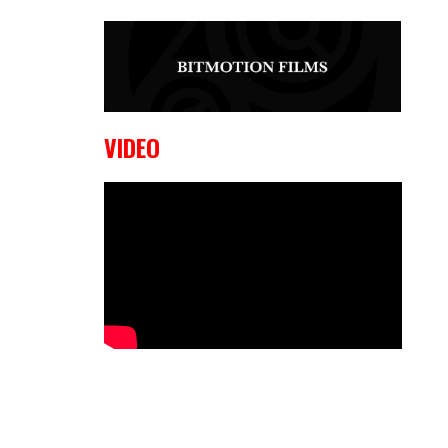
9 OKTOBER, 2023
Edgar
Liparitjan wint via walk-off KO bij
CWA Lowlands 7
VIDEO