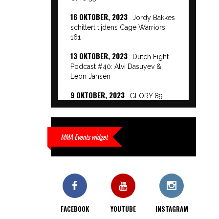
16 OKTOBER, 2023
Jordy Bakkes
schittert tijdens Cage Warriors
161
13 OKTOBER, 2023
Dutch Fight
Podcast #40: Alvi Dasuyev &
Leon Jansen
9 OKTOBER, 2023
GLORY 89
Event Results
9 OKTOBER, 2023
European
Beatdown 9 Event Results
MMA Events widget
9 OKTOBER, 2023
Cage Warriors
Academy: Lowlands 7 recap en
interviews hier
9 OKTOBER, 2023
Alvi Dasuyev
laat weer zien waar hij van
FACEBOOK
YOUTUBE
INSTAGRAM
gemaakt is…