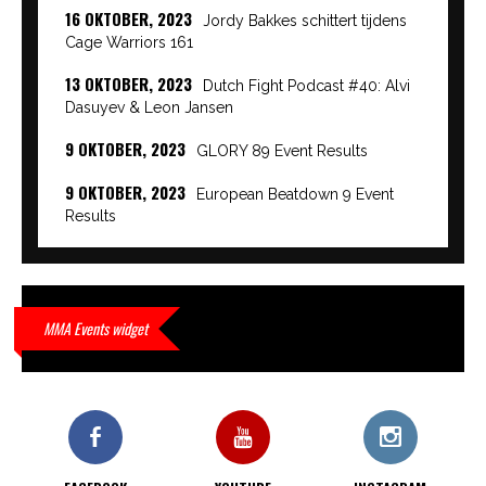
16 OKTOBER, 2023
Jordy Bakkes schittert tijdens
Cage Warriors 161
13 OKTOBER, 2023
Dutch Fight Podcast #40: Alvi
Dasuyev & Leon Jansen
9 OKTOBER, 2023
GLORY 89 Event Results
9 OKTOBER, 2023
European Beatdown 9 Event
Results
9 OKTOBER, 2023
Cage Warriors Academy:
Lowlands 7 recap en interviews hier
9 OKTOBER, 2023
Alvi Dasuyev laat weer zien
MMA Events widget
waar hij van gemaakt is…
9 OKTOBER, 2023
Edgar Liparitjan wint via walk-off
KO bij CWA Lowlands 7