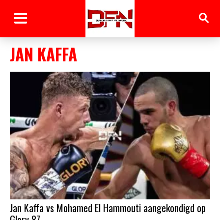
JAN KAFFA
Jan Kaffa vs Mohamed El Hammouti aangekondigd op
Glory 87