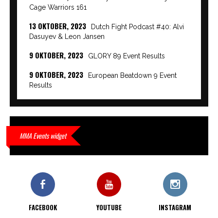
Cage Warriors 161
13 OKTOBER, 2023
Dutch Fight Podcast #40: Alvi
Dasuyev & Leon Jansen
9 OKTOBER, 2023
GLORY 89 Event Results
9 OKTOBER, 2023
European Beatdown 9 Event
Results
9 OKTOBER, 2023
Cage Warriors Academy:
Lowlands 7 recap en interviews hier
9 OKTOBER, 2023
Alvi Dasuyev laat weer zien
MMA Events widget
waar hij van gemaakt is…
9 OKTOBER, 2023
Edgar Liparitjan wint via walk-off
KO bij CWA Lowlands 7
FACEBOOK
YOUTUBE
INSTAGRAM