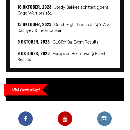
16 OKTOBER, 2023
Jordy Bakkes schittert tijdens
Cage Warriors 161
13 OKTOBER, 2023
Dutch Fight Podcast #40: Alvi
Dasuyev & Leon Jansen
9 OKTOBER, 2023
GLORY 89 Event Results
9 OKTOBER, 2023
European Beatdown 9 Event
Results
9 OKTOBER, 2023
Cage Warriors Academy:
Lowlands 7 recap en interviews hier
9 OKTOBER, 2023
Alvi Dasuyev laat weer zien
MMA Events widget
waar hij van gemaakt is…
9 OKTOBER, 2023
Edgar Liparitjan wint via walk-off
KO bij CWA Lowlands 7