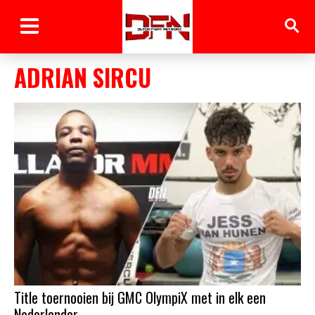
ADRIAN SIRCU
Title toernooien bij GMC OlympiX met in elk een
Nederlander