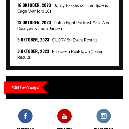
16 OKTOBER, 2023
Jordy Bakkes schittert tijdens
Cage Warriors 161
13 OKTOBER, 2023
Dutch Fight Podcast #40: Alvi
Dasuyev & Leon Jansen
9 OKTOBER, 2023
GLORY 89 Event Results
9 OKTOBER, 2023
European Beatdown 9 Event
Results
9 OKTOBER, 2023
Cage Warriors Academy:
Lowlands 7 recap en interviews hier
9 OKTOBER, 2023
Alvi Dasuyev laat weer zien
MMA Events widget
waar hij van gemaakt is…
9 OKTOBER, 2023
Edgar Liparitjan wint via walk-off
KO bij CWA Lowlands 7