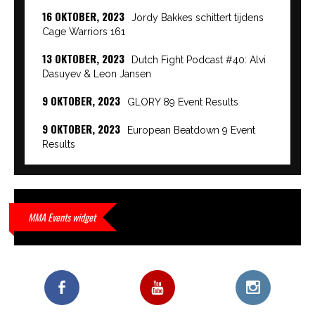
16 OKTOBER, 2023
Jordy Bakkes schittert tijdens
Cage Warriors 161
13 OKTOBER, 2023
Dutch Fight Podcast #40: Alvi
Dasuyev & Leon Jansen
9 OKTOBER, 2023
GLORY 89 Event Results
9 OKTOBER, 2023
European Beatdown 9 Event
Results
9 OKTOBER, 2023
Cage Warriors Academy:
Lowlands 7 recap en interviews hier
9 OKTOBER, 2023
Alvi Dasuyev laat weer zien
MMA Events widget
waar hij van gemaakt is…
9 OKTOBER, 2023
Edgar Liparitjan wint via walk-off
KO bij CWA Lowlands 7