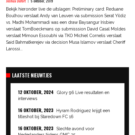
Joshua Dufort
5 oktober, 2019
Bekijk hieronder live de uitslagen: Preliminary card: Reduane
Boulhou verslaat Andy van Leuven via submission Serat Yildiz
vs. Madhi Mohammadi was een draw Baysangur Irisbiev
verslaat TomBoeckmans op submisssion David Casal Moldes
verslaat Mimoun Essoubhi via TKO Michiel Cornelis verslaat
Said Bahmatkerejev via decision Musa Islamov verslaat Cheriff
Larossi...
LAATSTE NIEUWTJES
12 OKTOBER, 2024
Glory 96 Live resultaten en
interviews
16 OKTOBER, 2023
Hyram Rodriguez krijgt een
titleshot bij Staredown FC 16
16 OKTOBER, 2023
Slechte avond voor
Nederlanders tijdens GMC 35