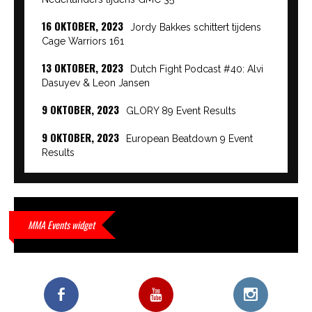
16 OKTOBER, 2023
Jordy Bakkes schittert tijdens
Cage Warriors 161
13 OKTOBER, 2023
Dutch Fight Podcast #40: Alvi
Dasuyev & Leon Jansen
9 OKTOBER, 2023
GLORY 89 Event Results
9 OKTOBER, 2023
European Beatdown 9 Event
Results
9 OKTOBER, 2023
Cage Warriors Academy:
Lowlands 7 recap en interviews hier
9 OKTOBER, 2023
Alvi Dasuyev laat weer zien
MMA Events widget
waar hij van gemaakt is…
9 OKTOBER, 2023
Edgar Liparitjan wint via walk-off
KO bij CWA Lowlands 7