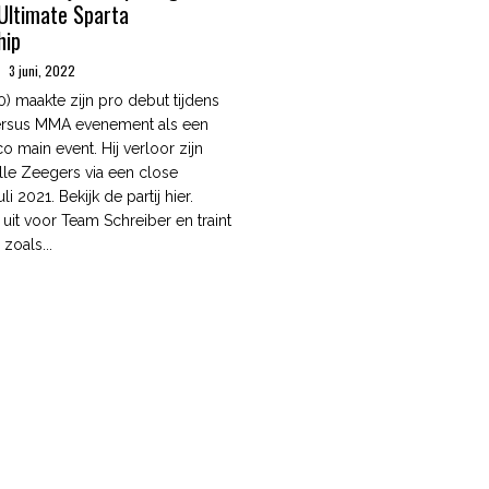
 Ultimate Sparta
hip
3 juni, 2022
0) maakte zijn pro debut tijdens
Versus MMA evenement als een
co main event. Hij verloor zijn
lle Zeegers via een close
li 2021. Bekijk de partij hier.
 uit voor Team Schreiber en traint
zoals...