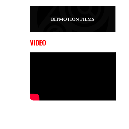
9 OKTOBER, 2023
Edgar
Liparitjan wint via walk-off KO bij
CWA Lowlands 7
VIDEO