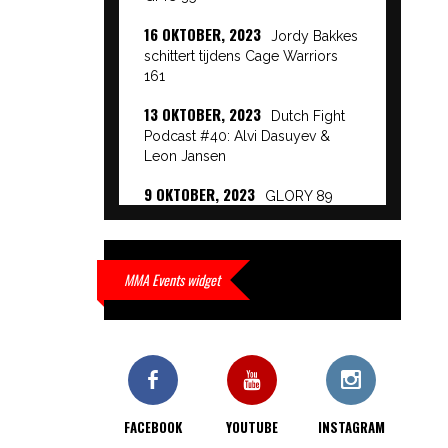
16 OKTOBER, 2023
Jordy Bakkes
schittert tijdens Cage Warriors
161
13 OKTOBER, 2023
Dutch Fight
Podcast #40: Alvi Dasuyev &
Leon Jansen
9 OKTOBER, 2023
GLORY 89
Event Results
9 OKTOBER, 2023
European
Beatdown 9 Event Results
MMA Events widget
9 OKTOBER, 2023
Cage Warriors
Academy: Lowlands 7 recap en
interviews hier
9 OKTOBER, 2023
Alvi Dasuyev
laat weer zien waar hij van
FACEBOOK
YOUTUBE
INSTAGRAM
gemaakt is…