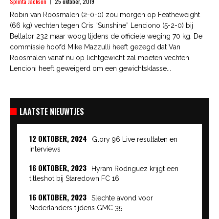
Splinta Jackson
25 oktober, 2019
Robin van Roosmalen (2-0-0) zou morgen op Featheweight
(66 kg) vechten tegen Cris “Sunshine” Lenciono (5-2-0) bij
Bellator 232 maar woog tijdens de officiele weging 70 kg. De
commissie hoofd Mike Mazzulli heeft gezegd dat Van
Roosmalen vanaf nu op lichtgewicht zal moeten vechten.
Lencioni heeft geweigerd om een gewichtsklasse...
LAATSTE NIEUWTJES
12 OKTOBER, 2024
Glory 96 Live resultaten en
interviews
16 OKTOBER, 2023
Hyram Rodriguez krijgt een
titleshot bij Staredown FC 16
16 OKTOBER, 2023
Slechte avond voor
Nederlanders tijdens GMC 35