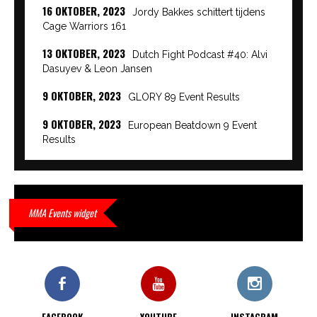
16 OKTOBER, 2023
Jordy Bakkes schittert tijdens
Cage Warriors 161
13 OKTOBER, 2023
Dutch Fight Podcast #40: Alvi
Dasuyev & Leon Jansen
9 OKTOBER, 2023
GLORY 89 Event Results
9 OKTOBER, 2023
European Beatdown 9 Event
Results
9 OKTOBER, 2023
Cage Warriors Academy:
Lowlands 7 recap en interviews hier
9 OKTOBER, 2023
Alvi Dasuyev laat weer zien
MMA Events widget
waar hij van gemaakt is…
9 OKTOBER, 2023
Edgar Liparitjan wint via walk-off
KO bij CWA Lowlands 7