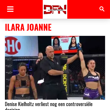
ILARA JOANNE
Denise Kielholtz verliest nog een controversiële
decision