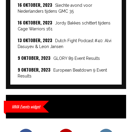
16 OKTOBER, 2023
Slechte avond voor
Nederlanders tijdens GMC 35
16 OKTOBER, 2023
Jordy Bakkes schittert tijdens
Cage Warriors 161
13 OKTOBER, 2023
Dutch Fight Podcast #40: Alvi
Dasuyev & Leon Jansen
9 OKTOBER, 2023
GLORY 89 Event Results
9 OKTOBER, 2023
European Beatdown 9 Event
Results
9 OKTOBER, 2023
Cage Warriors Academy:
Lowlands 7 recap en interviews hier
9 OKTOBER, 2023
Alvi Dasuyev laat weer zien
MMA Events widget
waar hij van gemaakt is…
9 OKTOBER, 2023
Edgar Liparitjan wint via walk-off
KO bij CWA Lowlands 7