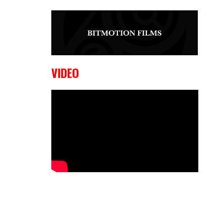
9 OKTOBER, 2023
Edgar
Liparitjan wint via walk-off KO bij
CWA Lowlands 7
VIDEO