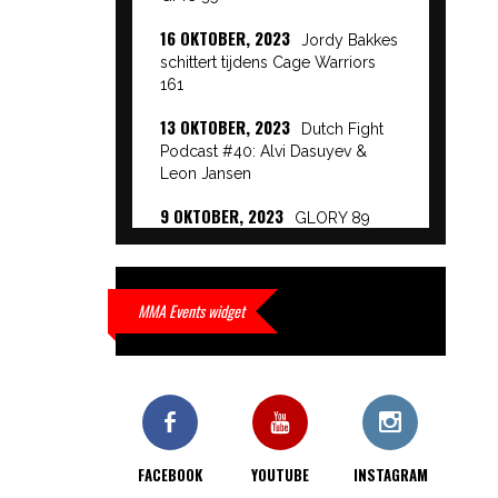
16 OKTOBER, 2023
Jordy Bakkes
schittert tijdens Cage Warriors
161
13 OKTOBER, 2023
Dutch Fight
Podcast #40: Alvi Dasuyev &
Leon Jansen
9 OKTOBER, 2023
GLORY 89
Event Results
9 OKTOBER, 2023
European
Beatdown 9 Event Results
MMA Events widget
9 OKTOBER, 2023
Cage Warriors
Academy: Lowlands 7 recap en
interviews hier
9 OKTOBER, 2023
Alvi Dasuyev
laat weer zien waar hij van
FACEBOOK
YOUTUBE
INSTAGRAM
gemaakt is…