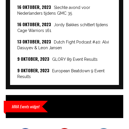
16 OKTOBER, 2023
Slechte avond voor
Nederlanders tijdens GMC 35
16 OKTOBER, 2023
Jordy Bakkes schittert tijdens
Cage Warriors 161
13 OKTOBER, 2023
Dutch Fight Podcast #40: Alvi
Dasuyev & Leon Jansen
9 OKTOBER, 2023
GLORY 89 Event Results
9 OKTOBER, 2023
European Beatdown 9 Event
Results
9 OKTOBER, 2023
Cage Warriors Academy:
Lowlands 7 recap en interviews hier
9 OKTOBER, 2023
Alvi Dasuyev laat weer zien
MMA Events widget
waar hij van gemaakt is…
9 OKTOBER, 2023
Edgar Liparitjan wint via walk-off
KO bij CWA Lowlands 7