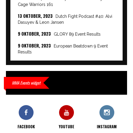
Cage Warriors 161
13 OKTOBER, 2023
Dutch Fight Podcast #40: Alvi
Dasuyev & Leon Jansen
9 OKTOBER, 2023
GLORY 89 Event Results
9 OKTOBER, 2023
European Beatdown 9 Event
Results
9 OKTOBER, 2023
Cage Warriors Academy:
Lowlands 7 recap en interviews hier
9 OKTOBER, 2023
Alvi Dasuyev laat weer zien
MMA Events widget
waar hij van gemaakt is…
9 OKTOBER, 2023
Edgar Liparitjan wint via walk-off
KO bij CWA Lowlands 7
FACEBOOK
YOUTUBE
INSTAGRAM