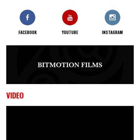
9 OKTOBER, 2023
Edgar Liparitjan wint via walk-off
KO bij CWA Lowlands 7
FACEBOOK
YOUTUBE
INSTAGRAM
VIDEO