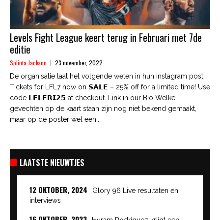
Levels Fight League keert terug in Februari met 7de
editie
Splinta Jackson
23 november, 2022
De organisatie laat het volgende weten in hun instagram post:
Tickets for LFL7 now on 𝗦𝗔𝗟𝗘 – 25% off for a limited time! Use
code 𝗟𝗙𝗟𝗙𝗥𝗜𝟮𝟱 at checkout. Link in our Bio Welke
gevechten op de kaart staan zijn nog niet bekend gemaakt,
maar op de poster wel een...
LAATSTE NIEUWTJES
12 OKTOBER, 2024
Glory 96 Live resultaten en
interviews
16 OKTOBER, 2023
Hyram Rodriguez krijgt een