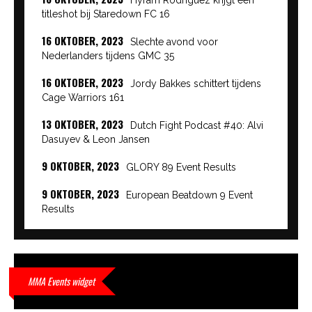
titleshot bij Staredown FC 16
16 OKTOBER, 2023
Slechte avond voor
Nederlanders tijdens GMC 35
16 OKTOBER, 2023
Jordy Bakkes schittert tijdens
Cage Warriors 161
13 OKTOBER, 2023
Dutch Fight Podcast #40: Alvi
Dasuyev & Leon Jansen
9 OKTOBER, 2023
GLORY 89 Event Results
9 OKTOBER, 2023
European Beatdown 9 Event
Results
9 OKTOBER, 2023
Cage Warriors Academy:
Lowlands 7 recap en interviews hier
9 OKTOBER, 2023
Alvi Dasuyev laat weer zien
MMA Events widget
waar hij van gemaakt is…